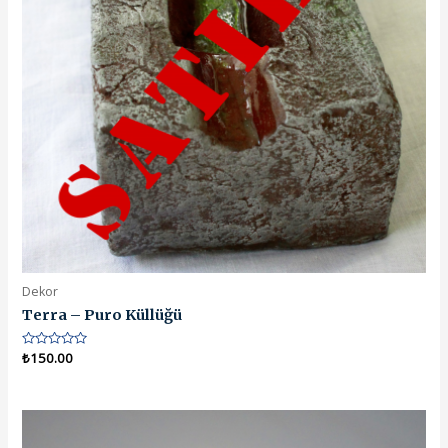
Dekor
Terra – Puro Küllüğü
5
₺
150.00
üzerinden
0
oy
aldı