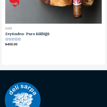
Sold
Zeytinden- Puro Küllüğü
5
₺
400.00
üzerinden
0
oy
aldı