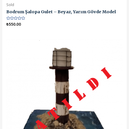
Sold
Bodrum Şalopa Gulet – Beyaz, Yarım Gövde Model
5
₺
550.00
üzerinden
0
oy
aldı