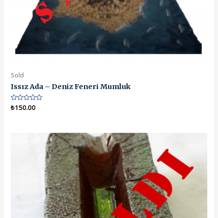
Sold
Issız Ada – Deniz Feneri Mumluk
5
₺
150.00
üzerinden
0
oy
aldı